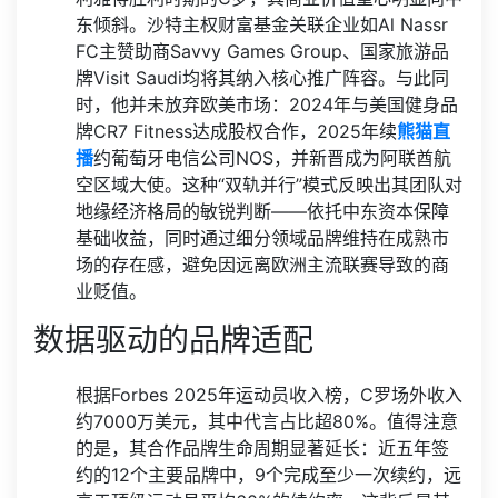
东倾斜。沙特主权财富基金关联企业如Al Nassr
FC主赞助商Savvy Games Group、国家旅游品
牌Visit Saudi均将其纳入核心推广阵容。与此同
时，他并未放弃欧美市场：2024年与美国健身品
牌CR7 Fitness达成股权合作，2025年续
熊猫直
播
约葡萄牙电信公司NOS，并新晋成为阿联酋航
空区域大使。这种“双轨并行”模式反映出其团队对
地缘经济格局的敏锐判断——依托中东资本保障
基础收益，同时通过细分领域品牌维持在成熟市
场的存在感，避免因远离欧洲主流联赛导致的商
业贬值。
数据驱动的品牌适配
根据Forbes 2025年运动员收入榜，C罗场外收入
约7000万美元，其中代言占比超80%。值得注意
的是，其合作品牌生命周期显著延长：近五年签
约的12个主要品牌中，9个完成至少一次续约，远