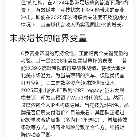
值”的结构，在2024年欧洲足坛薪资普遍下调的背
景下，有效缓冲了竞技状态下滑可能带来的商业
冲击。即便在2025年沙特联赛关注度不及预期的
情况下，其全球代言收入仍实现同比7%的增长。
未来增长的临界变量
C罗商业帝国的可持续性，正面临两个关键变量的
考验。其一是2026年美加墨世界杯的表现——若
能以39岁高龄带队取得突破性战绩，将极大激活
北美市场潜力，为当前薄弱的汽车、保险类代言
打开空间；其二是数字资产领域的谨慎试水，
2025年推出的NFT系列“CR7 Legacy”虽未大规
模营销，却为其预留了Web3时代的接口。然而，
过度依赖个人IP也构成隐患：当竞技光环褪色，品
牌是否仍愿支付溢价？目前来看，其团队正通过
缩短单次合约周期（多为1+1年选项）、增加绩效
条款等方式，将商业风险分散至合作方，维持矩
阵的动态平衡。