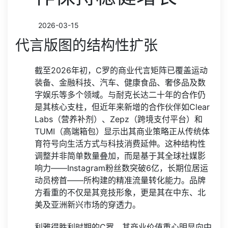
2026-03-15
代言版图的结构性扩张
截至2026年初，C罗的商业代言矩阵已覆盖运动
装备、金融科技、汽车、健康食品、奢侈品及数
字娱乐等多个领域。与耐克长达二十年的合作仍
是其核心支柱，但近年来新增的合作伙伴如Clear
Labs（营养补剂）、Zepz（跨境支付平台）和
TUMI（高端箱包）显示出其商业策略正从传统体
育符号向生活方式与科技消费延伸。这种结构性
调整并非简单数量叠加，而是基于其全球社媒影
响力——Instagram粉丝数突破6亿，长期位居运
动员榜首——所构建的精准流量转化能力。品牌
方看重的不仅是其竞技形象，更是其在中东、北
美及亚洲新兴市场的穿透力。
利雅得胜利时期的C罗，其商业价值重心明显向中