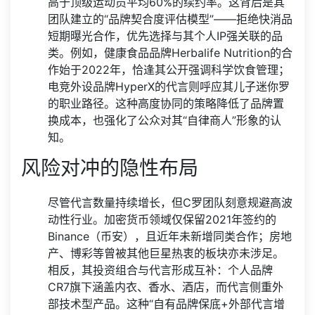
高于顶级运动员平均60%的续约率。这背后是其
团队建立的“品牌契合度评估模型”——拒绝快消品
短期曝光合作，优先选择与其个人IP强关联的品
类。例如，健康食品品牌Herbalife Nutrition的合
作始于2022年，恰逢其公开强调科学饮食管理；
电竞外设品牌HyperX的代言则呼应其儿子迷你罗
的职业路径。这种高度协同的策略降低了品牌置
换成本，也强化了公众对其“自律商人”形象的认
知。
风险对冲的隐性布局
尽管代言数量持续增长，但C罗团队刻意规避高波
动性行业。加密货币领域仅保留2021年签约的
Binance（币安），且近年未新增同类合作；房地
产、博彩等曾被其他巨星热衷的板块亦未涉足。
相反，其投资组合与代言形成互补：个人品牌
CR7旗下涵盖内衣、香水、酒店，而代言侧重外
部技术型产品。这种“自有品牌保底+外部代言增