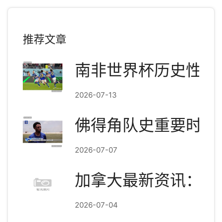
推荐文章
南非世界杯历史性晋
2026-07-13
佛得角队史重要时刻
2026-07-07
加拿大最新资讯：东
2026-07-04