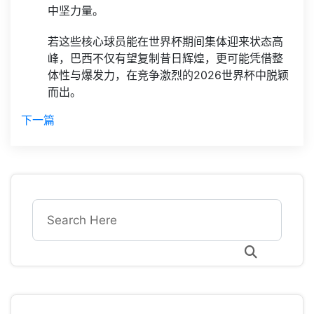
中坚力量。
若这些核心球员能在世界杯期间集体迎来状态高
峰，巴西不仅有望复制昔日辉煌，更可能凭借整
体性与爆发力，在竞争激烈的2026世界杯中脱颖
而出。
下一篇