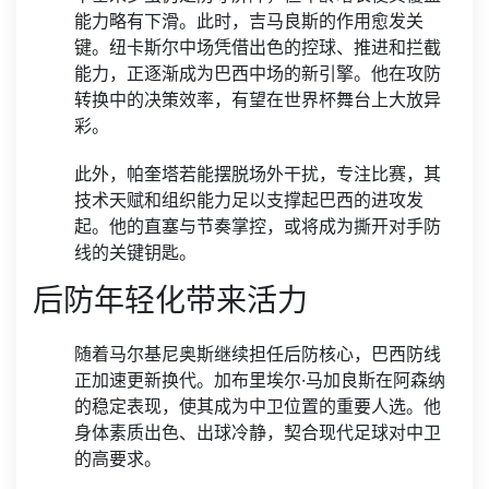
能力略有下滑。此时，吉马良斯的作用愈发关
键。纽卡斯尔中场凭借出色的控球、推进和拦截
能力，正逐渐成为巴西中场的新引擎。他在攻防
转换中的决策效率，有望在世界杯舞台上大放异
彩。
此外，帕奎塔若能摆脱场外干扰，专注比赛，其
技术天赋和组织能力足以支撑起巴西的进攻发
起。他的直塞与节奏掌控，或将成为撕开对手防
线的关键钥匙。
后防年轻化带来活力
随着马尔基尼奥斯继续担任后防核心，巴西防线
正加速更新换代。加布里埃尔·马加良斯在阿森纳
的稳定表现，使其成为中卫位置的重要人选。他
身体素质出色、出球冷静，契合现代足球对中卫
的高要求。