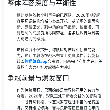
整体阵容深度与平衡性
相比以往依赖个别巨星的巴西队，2026周期的阵
容更强调结构均衡与多点开花。从前场的维尼修
斯、罗德里戈，到中场的吉马良斯、帕奎塔，再
到后防的马加良斯与阿劳霍，各条线均有兼具实
力与潜力的球员。
这种深度不仅提升了球队应对伤病和停赛的能
力，也让主教练在战术布置上更具弹性。若能有
效整
熊猫体育app
合资源，巴西完全有能力在北美
赛场向大力神杯发起强有力冲击。
争冠前景与爆发窗口
作为传统豪强，巴西始终是世界杯冠军的有力争
夺者。2026年，球队正处于新老交替的关键阶段
——既有阿利松、卡塞米罗等经验丰富的老将压
阵，又有维尼修斯、吉马良斯等正值当打之年的