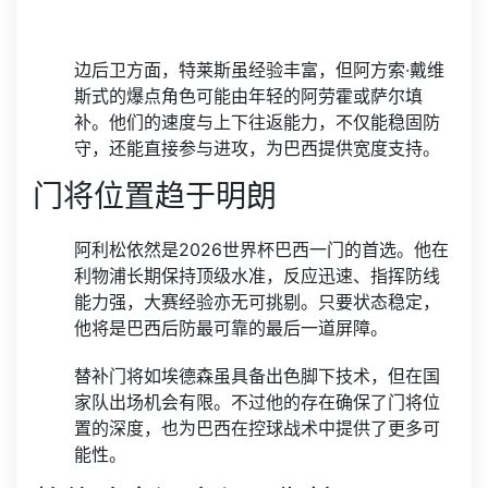
边后卫方面，特莱斯虽经验丰富，但阿方索·戴维
斯式的爆点角色可能由年轻的阿劳霍或萨尔填
补。他们的速度与上下往返能力，不仅能稳固防
守，还能直接参与进攻，为巴西提供宽度支持。
门将位置趋于明朗
阿利松依然是2026世界杯巴西一门的首选。他在
利物浦长期保持顶级水准，反应迅速、指挥防线
能力强，大赛经验亦无可挑剔。只要状态稳定，
他将是巴西后防最可靠的最后一道屏障。
替补门将如埃德森虽具备出色脚下技术，但在国
家队出场机会有限。不过他的存在确保了门将位
置的深度，也为巴西在控球战术中提供了更多可
能性。