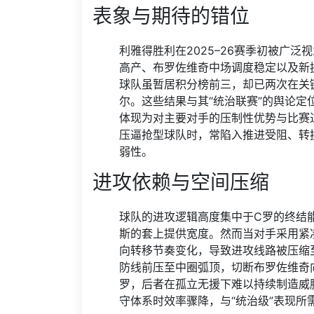
表象与期待的错位
利雅得胜利在2025–26赛季初被广
高产、布罗佐维奇中场调度稳定以及新援
球队虽暂居积分榜前三，却已两次在关
尔。这些结果与其“统治联赛”的舆论定
体现为对主要对手的压制性优势与比赛
压逼抢型球队时，常陷入推进受阻、转
弱性。
进攻依赖与空间压缩
球队的进攻逻辑高度集中于C罗的终结
斯的套上提供宽度。然而当对手采用紧
向转移节奏变化，导致进攻线路被压缩
防线前压至中圈弧顶，切断布罗佐维奇
罗，后者在孤立无援下难以持续制造威
守体系时效率骤降，与“统治级”表现所