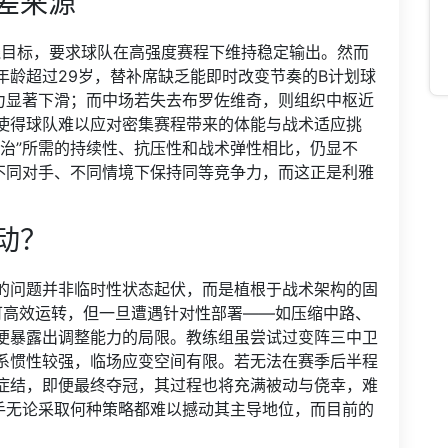
差来源
线目标，要求球队在高强度赛程下维持稳定输出。然而
年龄超过29岁，替补席缺乏能即时改变节奏的B计划球
力显著下滑；而中场若失去布罗佐维奇，则组织中枢近
使得球队难以应对密集赛程带来的体能与战术适应挑
统治”所需的持续性、抗压性和战术弹性相比，仍显不
在不同对手、不同情境下保持同等竞争力，而这正是利雅
动？
的问题并非临时性状态起伏，而是植根于战术架构的固
件下可高效运转，但一旦遭遇针对性部署——如压缩中路、
便暴露出调整能力的局限。教练组虽尝试过变阵三中卫
系惯性较强，临场应变空间有限。若无法在赛季后半程
症结，即便最终夺冠，其过程也将充满被动与侥幸，难
对手无论采取何种策略都难以撼动其主导地位，而目前的