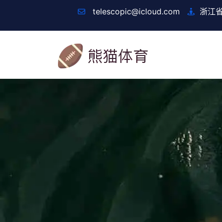
telescopic@icloud.com
浙江省