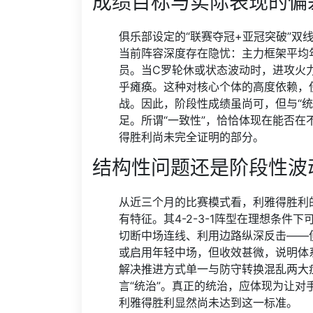
成绩目标与实际表现的偏
俱乐部设定的“联赛夺冠+亚冠突破”双
当前阵容深度存在隐忧：主力框架平均
员。当C罗轮休或状态波动时，进攻火
乎瘫痪。这种对核心个体的高度依赖，
战。因此，阶段性成绩虽尚可，但与“
足。所谓“一致性”，恰恰体现在能否
得胜利尚未完全证明的部分。
结构性问题还是阶段性波
从近三个月的比赛模式看，利雅得胜利
有特征。其4-2-3-1阵型在理想条
切断中场连线、利用边路纵深反击——
或启用年轻中场，但收效甚微，说明体
解决推进方式单一与防守转换混乱两大
言“统治”。真正的统治，应体现为让
利雅得胜利显然尚未达到这一标准。