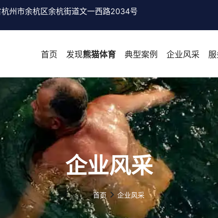
杭州市余杭区余杭街道文一西路2034号
首页
发现
熊猫体育
典型案例
企业风采
服
企业风采
首页
企业风采