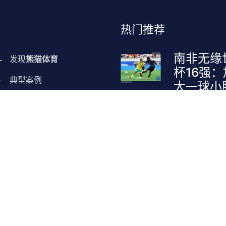
热门推荐
南非无缘
发现
熊猫体育
杯16强
典型案例
大一球小
成晋级
企业风采
服务宗旨
2026-07-18
互动
熊猫体育app
卡塔尔世
B组出局
场比赛后
32强
2026-07-10