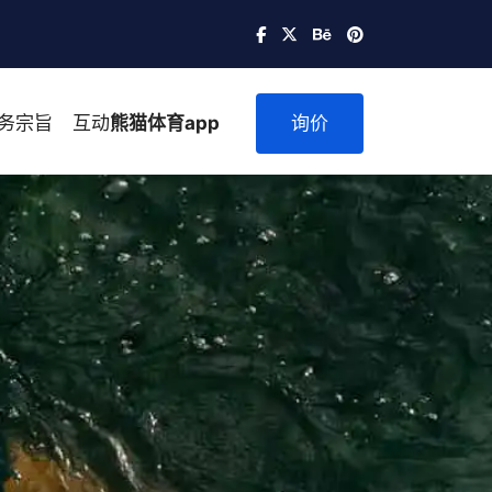
务宗旨
互动
熊猫体育app
询价