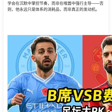
学会在沉默中掌控节奏，而非在喧嚣中强行主导——否
则，他永远只是体系的消耗品，而非真正的发动机。