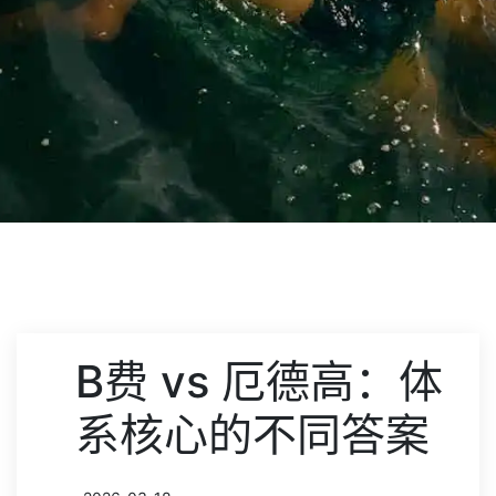
B费 vs 厄德高：体
系核心的不同答案