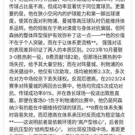
传球占比虽不高，但成功率显著优于同位置球员。更重
要的是，他在狭小空间内的护球能力和第一脚出球速
度，使其在面对利物浦、曼城等高压球队时仍能维持体
系运转。他的短板在于绝对速度与身体对抗偏弱，但阿
森纳的整体阵型保护有效弥补了这一点——**他的价值
不在于个人突破，而在于让体系更流畅**。 强强对话
的表现差异印证了两人的本质区别。2023年10月曼联
3-0胜热刺一役，B费贡献1球2助，但那场比赛热刺中
场失控，给予其大量空档；而在对阵曼城、利物浦的6
场关键战中，他仅有1次助攻，场均被抢断2.3次，多次
在对方中场绞杀下丢失球权。反观厄德高，在2023/24
赛季对阵曼城的两回合比赛中，他场均完成5次成功对
抗、传球成功率91%，并在酋长球场一役送出致胜直
塞。即便在客场0-1负于利物浦的比赛中，他仍是阿森
纳少有的能在中圈维持控球的球员。**B费在体系失衡
时容易失效，而厄德高在体系承压时反而成为稳定锚点
**——这说明前者是依赖环境的“高产型核心”，后者则
是抗压型的“结构型核心”。 对比现役顶级中场，差距更