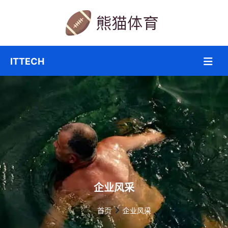
企业风采
首页
企业风采