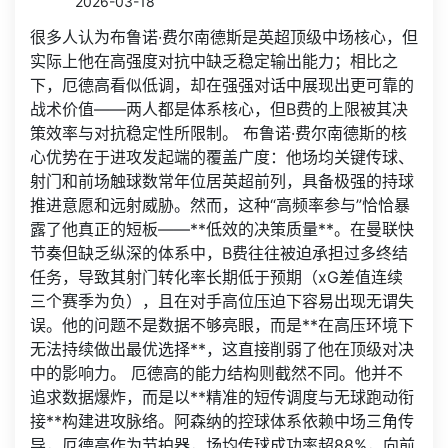
2026-03-18
很多人认为布鲁诺·费尔南德斯是英超顶级中场核心，但
实际上他在高强度对抗中缺乏稳定输出能力；相比之
下，厄德高看似低调，却在强强对话中展现出更可靠的
战术价值——两人都是体系核心，但B费的上限被其决
策效率与对抗稳定性所限制。 布鲁诺·费尔南德斯的核
心优势在于进攻发起端的覆盖广度：他场均关键传球、
射门和前场触球数常年位居英超前列，具备极强的持球
推进意愿和远射威胁。然而，这种“高频率参与”恰恰暴
露了他真正的短板——**低效的决策质量**。在曼联快
节奏但缺乏纵深的体系中，B费往往被迫承担过多终结
任务，导致其射门转化率长期低于预期（xG差值连续
三个赛季为负），且在对手高位压迫下容易出现无谓失
误。他的问题不是数据不够亮眼，而是**在高压环境下
无法持续做出最优选择**，这直接削弱了他在顶级对决
中的影响力。 厄德高的能力结构则截然不同。他并不
追求数据爆炸，而是以**精准的短传调度与无球跑动衔
接**构建进攻脉络。阿森纳的控球体系依赖中场三角传
导，厄德高作为节拍器，场均传球成功率超88%，向前