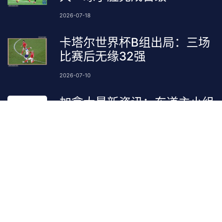
2026-07-18
卡塔尔世界杯B组出局：三场
比赛后无缘32强
2026-07-10
加拿大最新资讯：东道主小组
第二晋级32强
2026-07-04
邮箱订阅