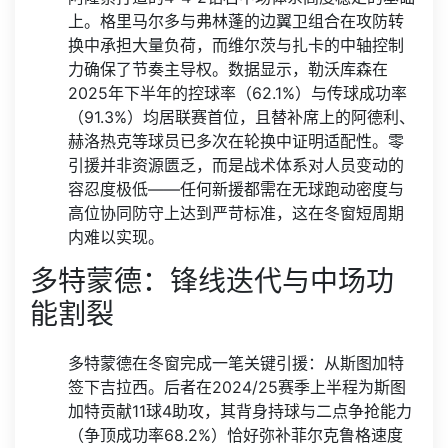
上。格里马尔多与弗林蓬的边翼卫组合在攻防转
换中承担大量负荷，而维尔茨与扎卡的中轴控制
力确保了节奏主导权。数据显示，勒沃库森在
2025年下半年的控球率（62.1%）与传球成功率
（91.3%）均居联赛首位，且替补席上的阿德利、
赫洛热克等球员已多次在轮换中证明适配性。零
引援并非资源匮乏，而是战术体系对人员变动的
容忍度极低——任何新援都需在无球跑动密度与
高位协同防守上达到严苛标准，这在冬窗短周期
内难以实现。
多特蒙德：锋线迭代与中场功
能割裂
多特蒙德在冬窗完成一笔关键引援：从斯图加特
签下吉拉西。后者在2024/25赛季上半程为斯图
加特贡献11球4助攻，其背身持球与二点争抢能力
（争顶成功率68.2%）恰好弥补菲尔克鲁格速度