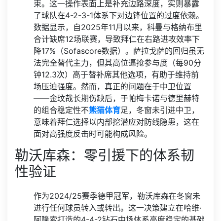
束。这一操作表面上是补充边路深度，实则暴露
了球队在4-2-3-1体系下对边锋位置的过度依赖。
数据显示，自2025年11月以来，科曼与格纳布里
合计缺席12场联赛，导致拜仁在右路进攻效率下
降17%（Sofascore数据）。萨拉戈萨的回归虽无
法完全替代主力，但其高位逼抢参与度（每90分
钟12.3次）高于替补席其他选项，有助于维持前
场压迫强度。然而，真正的问题在于中卫位置
——金玟哉长期伤缺后，于帕梅卡诺与德里赫特
的组合稳定性不
熊猫体育
足，冬窗未引进中卫，
意味着拜仁选择以内部挖潜应对防线隐患，这在
面对高强度反击时可能构成风险。
勒沃库森：零引援下的体系韧
性验证
作为2024/25赛季德甲冠军，勒沃库森在冬窗未
进行任何球员转入或转出。这一决策建立在哈维·
阿隆索打造的4-4-2钻石中场体系高度稳定的基础