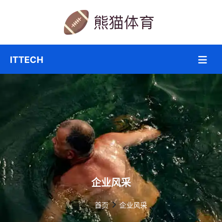
企业风采
首页
企业风采