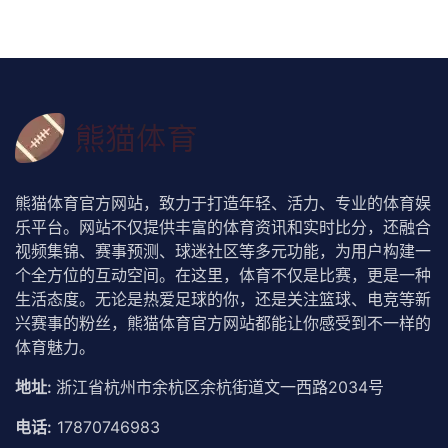
熊猫体育官方网站，致力于打造年轻、活力、专业的体育娱
乐平台。网站不仅提供丰富的体育资讯和实时比分，还融合
视频集锦、赛事预测、球迷社区等多元功能，为用户构建一
个全方位的互动空间。在这里，体育不仅是比赛，更是一种
生活态度。无论是热爱足球的你，还是关注篮球、电竞等新
兴赛事的粉丝，熊猫体育官方网站都能让你感受到不一样的
体育魅力。
地址:
浙江省杭州市余杭区余杭街道文一西路2034号
电话:
17870746983