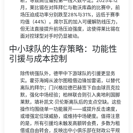
断，导致高位逼抢第一线人数不足。2025年12
月，莱比锡在对阵拜仁与勒沃库森的比赛中，前
场压迫成功率分别跌至28%与31%，远低于赛季
均值（44%）。席尔瓦的加入可缓解防线压力，
但无法直接提升前场压迫强度，这使得莱比锡在
面对控球型对手时仍显被动。
中小球队的生存策略：功能性
引援与成本控制
除传统强队外，德甲中下游球队的引援更显务
实。霍芬海姆从波尔图租借边锋加雷诺，以替代
离队的拜尔；门兴格拉德巴赫签下自由球员克拉
默，强化中场经验；柏林联合则引入奥地利国脚
莱默，填补凯文·贝伦斯离队后的支点空缺。这些
操作均围绕单一功能展开——或提升反击速度，
或增强定位球威胁，或维持中场硬度。值得注意
的是，所有引援均未触发高额转会费，多数为租
借或自由转会，反映出中小俱乐部在财政公平规