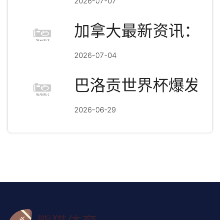
2026-07-07
加拿大最新资讯：东
2026-07-04
巴洛贡世界杯爆发，
2026-06-29