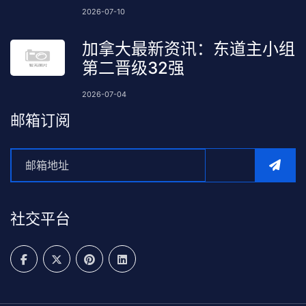
2026-07-10
加拿大最新资讯：东道主小组
第二晋级32强
2026-07-04
邮箱订阅
社交平台