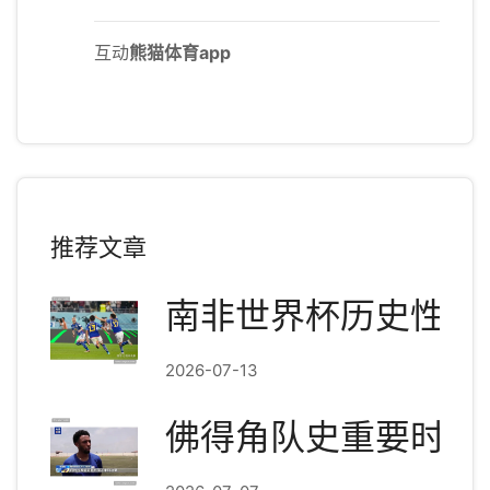
互动
熊猫体育app
推荐文章
南非世界杯历史性晋
2026-07-13
佛得角队史重要时刻