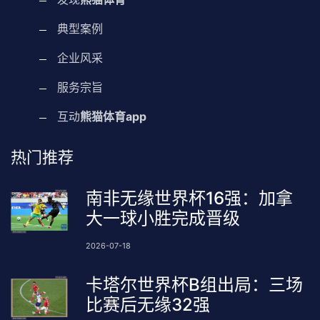
典型案例
企业风采
服务宗旨
互动
熊猫体育app
热门推荐
南非无缘世界杯16强：加拿
大一球小胜完成晋级
2026-07-18
卡塔尔世界杯B组出局：三场
比赛后无缘32强