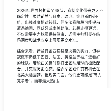
2026年世界杯扩军至48队，赛制变化带来更大不
确定性。虽然荷兰与日本、瑞典、突尼斯同处F
组，出线难度相对较低，但淘汰赛阶段可能提前
遭遇德国、西班牙或南美劲旅。若想走得更远，
不仅需要主力球员保持健康，还需主帅科曼在临
场调度和战术应变上展现更高水准。
综合来看，荷兰具备四强甚至决赛的实力，但夺
冠概率仍低于巴西、法国、英格兰等被广泛看好
的球队。若能在关键时刻打出团队足球的极致配
合，并克服历史心魔，橙衣军团或许真有机会在
北美大陆圆梦。但现实而言，他们更可能是“有力
竞争者”，而非最大热门。