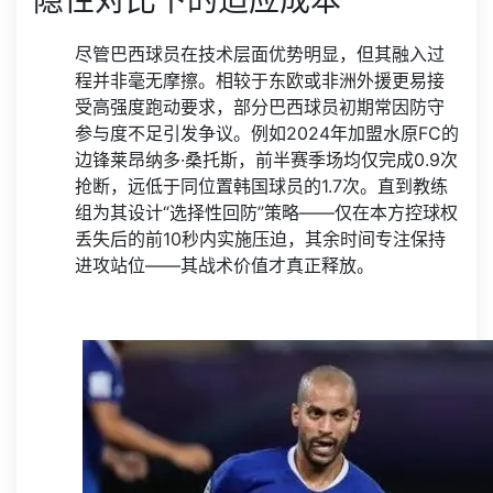
隐性对比下的适应成本
尽管巴西球员在技术层面优势明显，但其融入过
程并非毫无摩擦。相较于东欧或非洲外援更易接
受高强度跑动要求，部分巴西球员初期常因防守
参与度不足引发争议。例如2024年加盟水原FC的
边锋莱昂纳多·桑托斯，前半赛季场均仅完成0.9次
抢断，远低于同位置韩国球员的1.7次。直到教练
组为其设计“选择性回防”策略——仅在本方控球权
丢失后的前10秒内实施压迫，其余时间专注保持
进攻站位——其战术价值才真正释放。