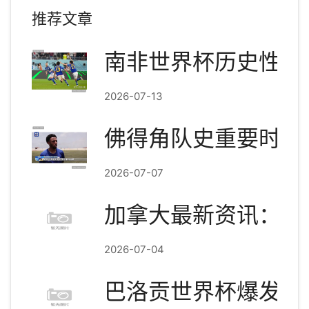
推荐文章
南非世界杯历史性晋
2026-07-13
佛得角队史重要时刻
2026-07-07
加拿大最新资讯：东
2026-07-04
巴洛贡世界杯爆发，