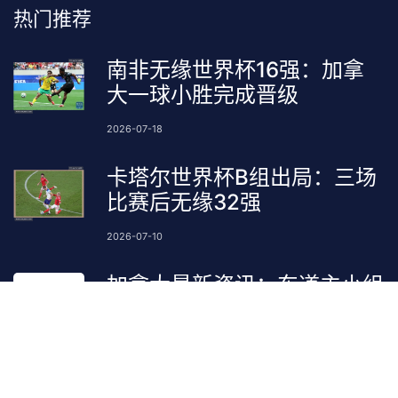
热门推荐
南非无缘世界杯16强：加拿
大一球小胜完成晋级
2026-07-18
卡塔尔世界杯B组出局：三场
比赛后无缘32强
2026-07-10
加拿大最新资讯：东道主小组
第二晋级32强
2026-07-04
邮箱订阅