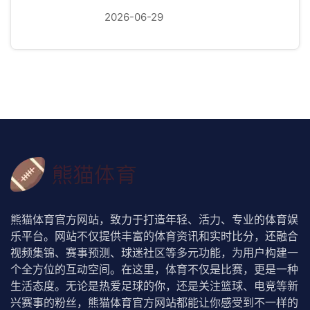
2026-06-29
熊猫体育官方网站，致力于打造年轻、活力、专业的体育娱
乐平台。网站不仅提供丰富的体育资讯和实时比分，还融合
视频集锦、赛事预测、球迷社区等多元功能，为用户构建一
个全方位的互动空间。在这里，体育不仅是比赛，更是一种
生活态度。无论是热爱足球的你，还是关注篮球、电竞等新
兴赛事的粉丝，熊猫体育官方网站都能让你感受到不一样的