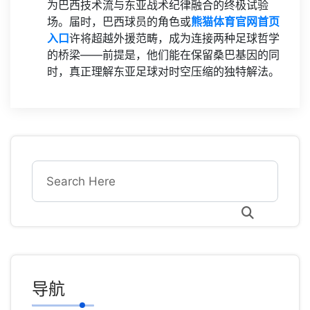
为巴西技术流与东亚战术纪律融合的终极试验
场。届时，巴西球员的角色或
熊猫体育官网首页
入口
许将超越外援范畴，成为连接两种足球哲学
的桥梁——前提是，他们能在保留桑巴基因的同
时，真正理解东亚足球对时空压缩的独特解法。
导航