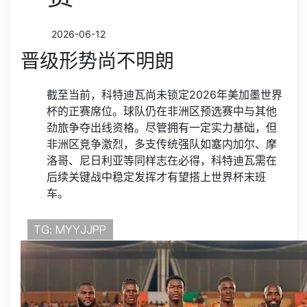
2026-06-12
晋级形势尚不明朗
截至当前，科特迪瓦尚未锁定2026年美加墨世界
杯的正赛席位。球队仍在非洲区预选赛中与其他
劲旅争夺出线资格。尽管拥有一定实力基础，但
非洲区竞争激烈，多支传统强队如塞内加尔、摩
洛哥、尼日利亚等同样志在必得，科特迪瓦需在
后续关键战中稳定发挥才有望搭上世界杯末班
车。