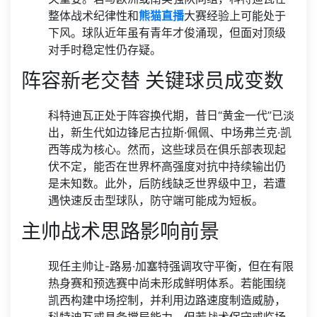
整体战术纪律性和
熊猫直播
大赛经验上可能处于
下风。球队近年虽有青年才俊涌现，但面对顶级
对手时稳定性仍存疑。
阵容新老交替 关键球员成变数
科特迪瓦正处于阵容换代期，昔日“黄金一代”已淡
出，新生代如边锋尼古拉斯·佩佩、中场弗兰克·凯
西等成为核心。然而，这些球员在俱乐部表现起
伏不定，能否在世界杯高强度对抗中持续输出仍
是未知数。此外，后防线缺乏世界级中卫，若遭
遇快速反击型球队，防守端可能成为短板。
主帅战术思路影响前景
现任主帅让-路易·加塞特强调攻守平衡，但在有限
热身赛和预选赛中尚未形成鲜明体系。若能围绕
凯西构建中场控制，并利用边路速度制造威胁，