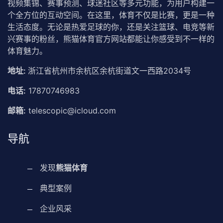
视频集锦、赛事预测、球迷社区等多元功能，为用户构建一
个全方位的互动空间。在这里，体育不仅是比赛，更是一种
生活态度。无论是热爱足球的你，还是关注篮球、电竞等新
兴赛事的粉丝，熊猫体育官方网站都能让你感受到不一样的
体育魅力。
地址:
浙江省杭州市余杭区余杭街道文一西路2034号
电话:
17870746983
邮箱:
telescopic@icloud.com
导航
发现
熊猫体育
典型案例
企业风采