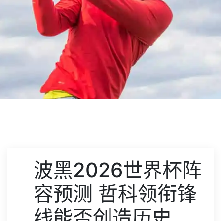
波黑2026世界杯阵
容预测 哲科领衔锋
线能否创造历史