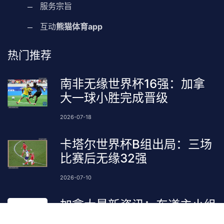
服务宗旨
互动
熊猫体育app
热门推荐
南非无缘世界杯16强：加拿
大一球小胜完成晋级
2026-07-18
卡塔尔世界杯B组出局：三场
比赛后无缘32强
2026-07-10
加拿大最新资讯：东道主小组
第二晋级32强