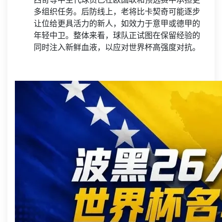
多组织任务。后防线上，老将比卡契奇可能逐步
让位给更具活力的新人，如效力于意甲或德甲的
年轻中卫。整体来看，球队正试图在保留经验的
同时注入新鲜血液，以应对世界杯高强度对抗。