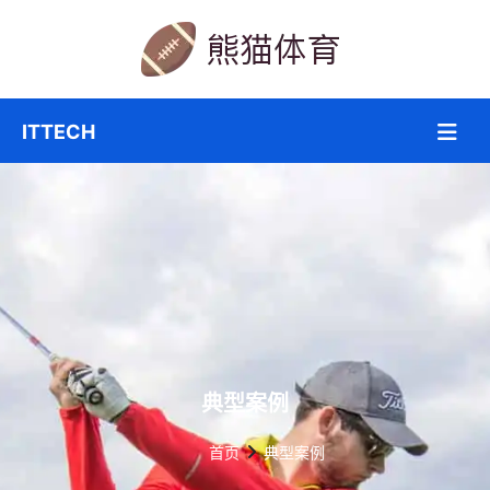
典型案例
首页
典型案例