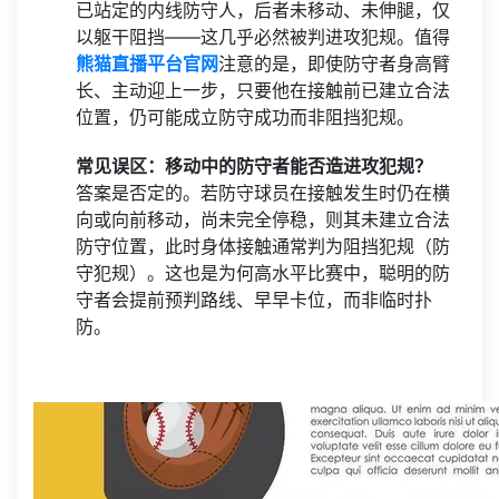
已站定的内线防守人，后者未移动、未伸腿，仅
以躯干阻挡——这几乎必然被判进攻犯规。值得
熊猫直播平台官网
注意的是，即使防守者身高臂
长、主动迎上一步，只要他在接触前已建立合法
位置，仍可能成立防守成功而非阻挡犯规。
常见误区：移动中的防守者能否造进攻犯规？
答案是否定的。若防守球员在接触发生时仍在横
向或向前移动，尚未完全停稳，则其未建立合法
防守位置，此时身体接触通常判为阻挡犯规（防
守犯规）。这也是为何高水平比赛中，聪明的防
守者会提前预判路线、早早卡位，而非临时扑
防。