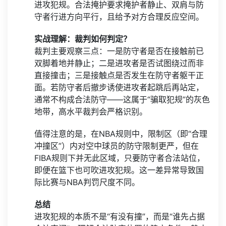
进攻犯规。合法掩护要求掩护者静止、双肩与防
守者行进方向平行，且给予对方合理反应空间。
实战理解：裁判如何判定？
裁判主要观察三点：一是防守者是否在接触前已
双脚着地并静止；二是进攻者是否试图绕过而非
直接撞击；三是接触点是否发生在防守者躯干正
面。若防守者后撤步诱使进攻者起跳后再站定，
通常不构成合法防守——这属于“骗取犯规”的灰色
地带，高水平裁判会严格识别。
值得注意的是，在NBA规则中，限制区（即“合理
冲撞区”）内对空中球员的防守限制更严，但在
FIBA规则下并无此区域，只要防守者合法站位，
即便在篮下也可吹进攻犯规。这一差异常导致国
际比赛与NBA判罚尺度不同。
总结
进攻犯规的本质不是“有没有撞”，而是“谁先占据