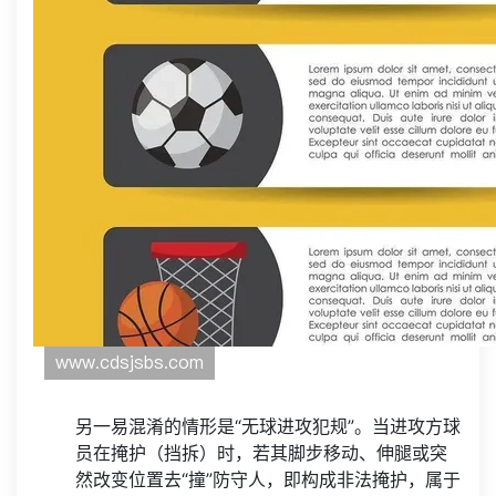
另一易混淆的情形是“无球进攻犯规”。当进攻方球
员在掩护（挡拆）时，若其脚步移动、伸腿或突
然改变位置去“撞”防守人，即构成非法掩护，属于